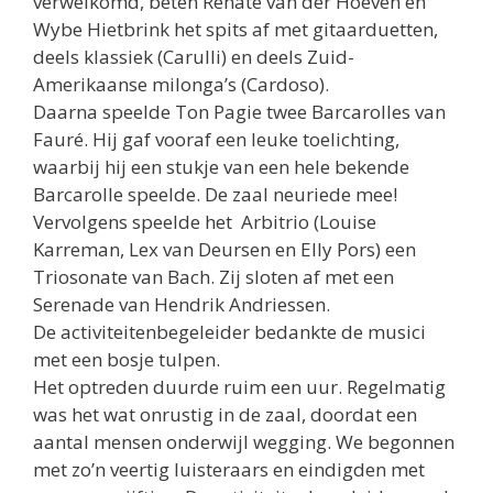
verwelkomd, beten Renate van der Hoeven en
Wybe Hietbrink het spits af met gitaarduetten,
deels klassiek (Carulli) en deels Zuid-
Amerikaanse milonga’s (Cardoso).
Daarna speelde Ton Pagie twee Barcarolles van
Fauré. Hij gaf vooraf een leuke toelichting,
waarbij hij een stukje van een hele bekende
Barcarolle speelde. De zaal neuriede mee!
Vervolgens speelde het Arbitrio (Louise
Karreman, Lex van Deursen en Elly Pors) een
Triosonate van Bach. Zij sloten af met een
Serenade van Hendrik Andriessen.
De activiteitenbegeleider bedankte de musici
met een bosje tulpen.
Het optreden duurde ruim een uur. Regelmatig
was het wat onrustig in de zaal, doordat een
aantal mensen onderwijl wegging. We begonnen
met zo’n veertig luisteraars en eindigden met